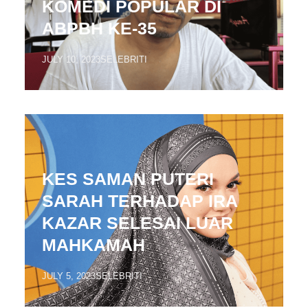
KOMEDI POPULAR DI
ABPBH KE-35
JULY 10, 2023
SELEBRITI
KES SAMAN PUTERI
SARAH TERHADAP IRA
KAZAR SELESAI LUAR
MAHKAMAH
JULY 5, 2023
SELEBRITI