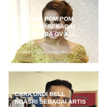
KAK LINA POM POM
TARIK DIRI SEBAGAI
PENGACARA GV ALL
STARS
OCTOBER 11, 2023
SELEBRITI
,
TERKINI
CARA UNDI BELL
NGASRI SEBAGAI ARTIS