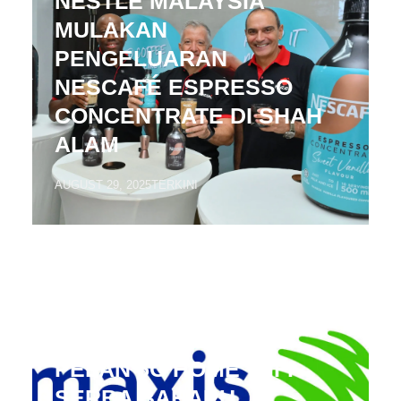
NESTLÉ MALAYSIA
MULAKAN
PENGELUARAN
NESCAFÉ ESPRESSO
CONCENTRATE DI SHAH
ALAM
AUGUST 29, 2025
TERKINI
MAXIS PERKENAL
PELAN 5G HOME WIFI
SERBA BAHARU,