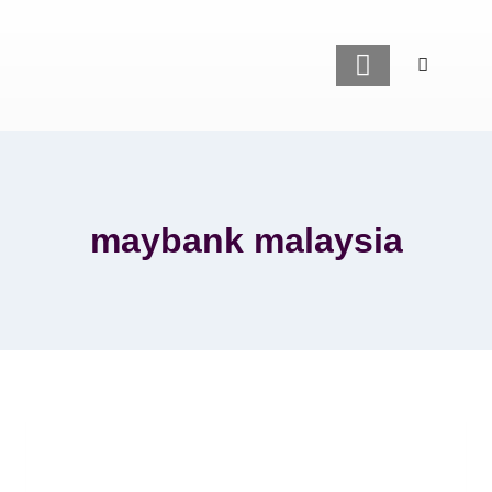
LAMAN UTAMA
GAYA HIDUP
maybank malaysia